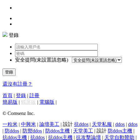
登錄
安全提問(未設置請忽略)
登錄
還沒有註冊？
首頁
|
登錄
|
註冊
簡易版
|
觸屏版
|
電腦版
|
© Comsenz Inc.
一粒米
|
中興米
|
論壇美工
| 設計
抗ddos
|
天堂私服
|
ddos
|
ddos
|
防ddos
|
防禦ddos
|
防ddos主機
|
天堂美工
| 設計
防ddos主機
|
抗ddos主機
|
抗ddos
|
抗ddos主機
|
抗攻擊論壇
|
天堂自動贊助
|