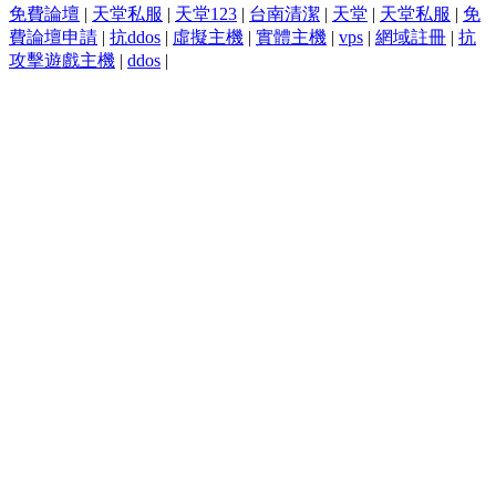
免費論壇
|
天堂私服
|
天堂123
|
台南清潔
|
天堂
|
天堂私服
|
免
費論壇申請
|
抗ddos
|
虛擬主機
|
實體主機
|
vps
|
網域註冊
|
抗
攻擊遊戲主機
|
ddos
|